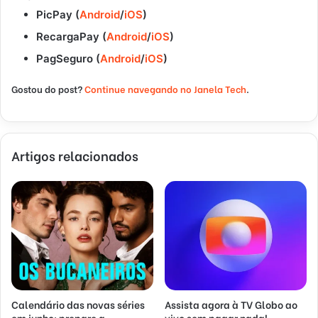
PicPay (
Android
/
iOS
)
RecargaPay (
Android
/
iOS
)
PagSeguro (
Android
/
iOS
)
Gostou do post?
Continue navegando no Janela Tech
.
Artigos relacionados
Calendário das novas séries
Assista agora à TV Globo ao
em junho: prepare a
vivo sem pagar nada!