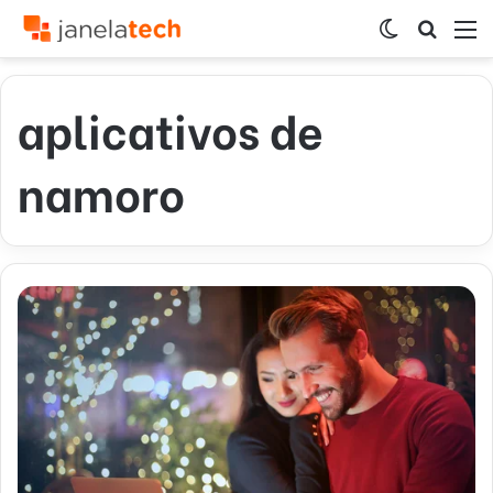
Switch
Procur
M
skin
por
aplicativos de
namoro