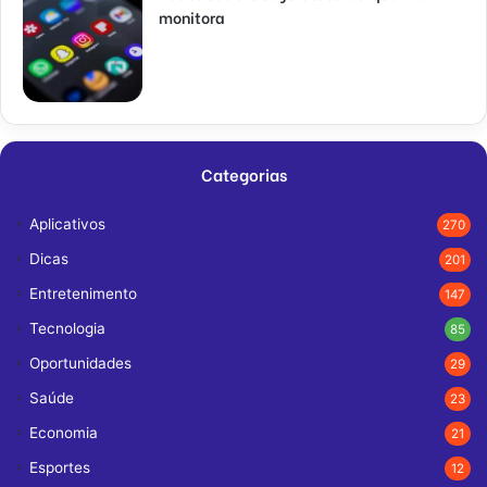
monitora
Categorias
Aplicativos
270
Dicas
201
Entretenimento
147
Tecnologia
85
Oportunidades
29
Saúde
23
Economia
21
Esportes
12