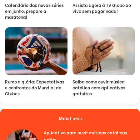
Calendário das novas séries
Assista agora à TV Globo ao
em junho: prepare a
vivo sem pagar nada!
maratona!
Rumo à glória: Expectativas
Saiba como ouvir música
e confrontos do Mundial de
católica com aplicativos
Clubes
gratuitos
Mais Lidos
Aplicativo para ouvir músicas católicas
grátis