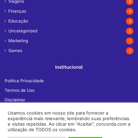
Viagens
4
Finanças
4
Educação
3
Uncategorized
2
Marketing
1
Games
1
Institucional
Política Privacidade
Termos de Uso
Disclaimer
Quem Somos
Usamos cookies em nosso site para fornecer a
experiência mais relevante, lembrando suas preferências
Fale Conosco
e visitas repetidas. Ao clicar em “Aceitar”, concorda com a
utilização de TODOS os cookies.