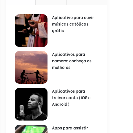
Aplicativo para ouvir
músicas católicas
grátis
Aplicativos para
namoro: conheça os
melhores
Aplicativos para
treinar canto (iOS e
Android)
Apps para assistir