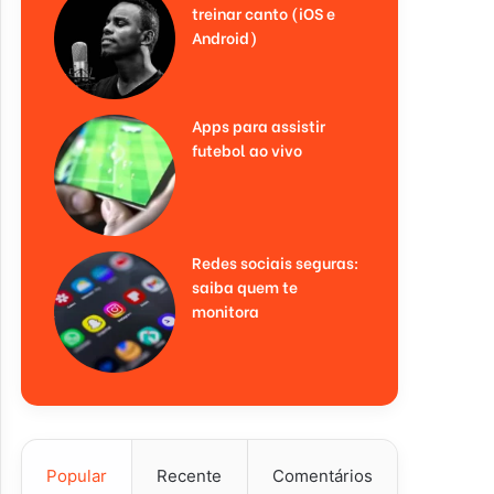
treinar canto (iOS e
Android)
Apps para assistir
futebol ao vivo
Redes sociais seguras:
saiba quem te
monitora
Popular
Recente
Comentários