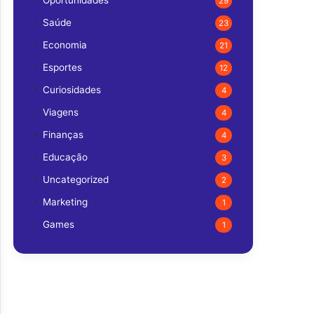
Oportunidades
29
Saúde
23
Economia
21
Esportes
12
Curiosidades
4
Viagens
4
Finanças
4
Educação
3
Uncategorized
2
Marketing
1
Games
1