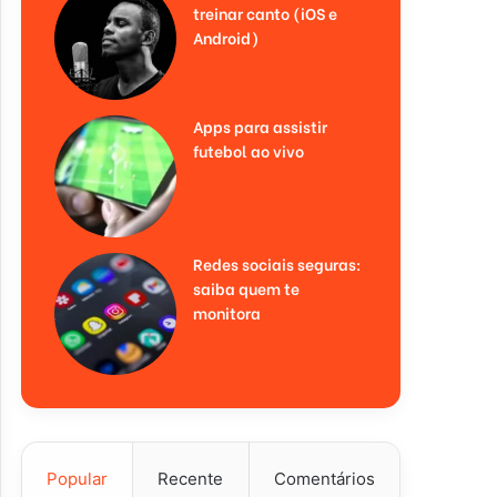
treinar canto (iOS e
Android)
Apps para assistir
futebol ao vivo
Redes sociais seguras:
saiba quem te
monitora
Popular
Recente
Comentários