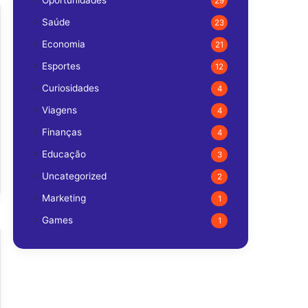
Oportunidades
29
Saúde
23
Economia
21
Esportes
12
Curiosidades
4
Viagens
4
Finanças
4
Educação
3
Uncategorized
2
Marketing
1
Games
1