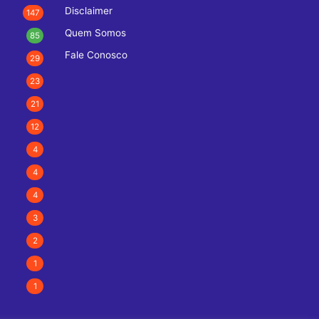
Disclaimer
147
Quem Somos
85
Fale Conosco
29
23
21
12
4
4
4
3
2
1
1