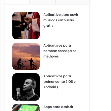
Aplicativo para ouvir
músicas católicas
grátis
Aplicativos para
namoro: conheça os
melhores
Aplicativos para
treinar canto (iOS e
Android)
Apps para assistir