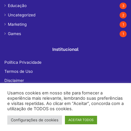
Educação
3
Uncategorized
2
Marketing
1
Games
1
Institucional
Política Privacidade
Termos de Uso
Disclaimer
Quem Somos
Usamos cookies em nosso site para fornecer a
experiência mais relevante, lembrando suas preferências
Fale Conosco
e visitas repetidas. Ao clicar em “Aceitar”, concorda com a
utilização de TODOS os cookies.
Configurações de cookies
ACEITAR TODOS
© Copyright 2026, All Rights Reserved |
janelatech.com