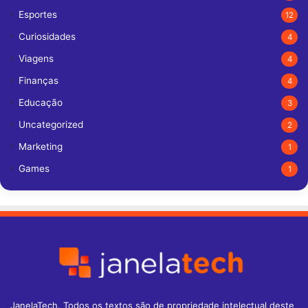
Esportes
12
Curiosidades
4
Viagens
4
Finanças
4
Educação
3
Uncategorized
2
Marketing
1
Games
1
JanelaTech. Todos os textos são de propriedade intelectual deste