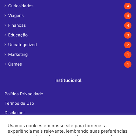
Curiosidades
4
Viagens
4
Finanças
4
Educação
3
Uncategorized
2
Marketing
1
Games
1
Institucional
Política Privacidade
Termos de Uso
Disclaimer
Quem Somos
Usamos cookies em nosso site para fornecer a
experiência mais relevante, lembrando suas preferências
Fale Conosco