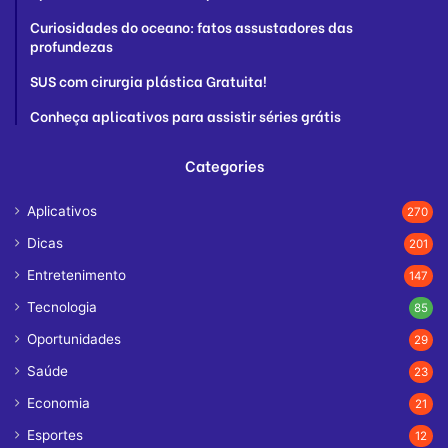
Curiosidades do oceano: fatos assustadores das
profundezas
SUS com cirurgia plástica Gratuita!
Conheça aplicativos para assistir séries grátis
Categories
Aplicativos
270
Dicas
201
Entretenimento
147
Tecnologia
85
Oportunidades
29
Saúde
23
Economia
21
Esportes
12