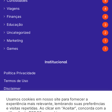
Curiosidades
4
Viagens
4
Finanças
4
Educação
3
Uncategorized
2
Marketing
1
Games
1
Institucional
Política Privacidade
Termos de Uso
Disclaimer
Quem Somos
Usamos cookies em nosso site para fornecer a
experiência mais relevante, lembrando suas preferências
Fale Conosco
e visitas repetidas. Ao clicar em “Aceitar”, concorda com a