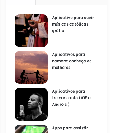
Aplicativo para ouvir
músicas católicas
grátis
Aplicativos para
namoro: conheça os
melhores
Aplicativos para
treinar canto (iOS e
Android)
Apps para assistir