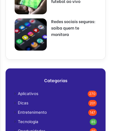
futebol ao vivo
Redes sociais seguras:
saiba quem te
monitora
Categorias
Aplicativos
270
Dicas
201
Entretenimento
147
Tecnologia
85