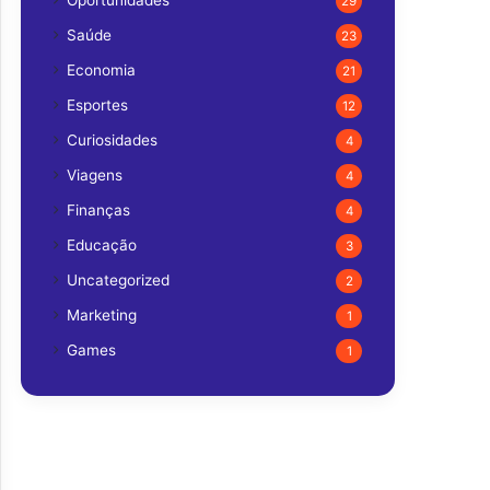
Oportunidades
29
Saúde
23
Economia
21
Esportes
12
Curiosidades
4
Viagens
4
Finanças
4
Educação
3
Uncategorized
2
Marketing
1
Games
1