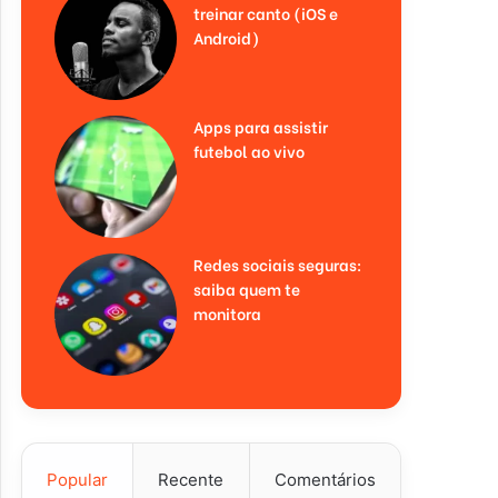
treinar canto (iOS e
Android)
Apps para assistir
futebol ao vivo
Redes sociais seguras:
saiba quem te
monitora
Popular
Recente
Comentários