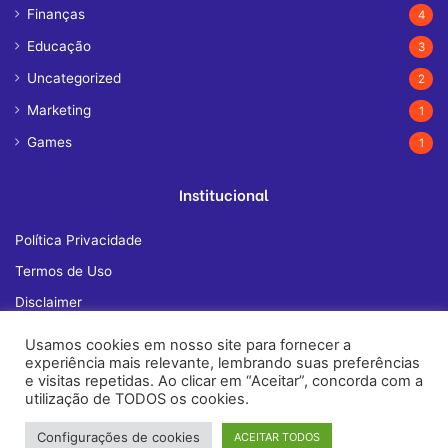
Finanças
4
Educação
3
Uncategorized
2
Marketing
1
Games
1
Institucional
Política Privacidade
Termos de Uso
Disclaimer
Quem Somos
Usamos cookies em nosso site para fornecer a
experiência mais relevante, lembrando suas preferências
Fale Conosco
e visitas repetidas. Ao clicar em “Aceitar”, concorda com a
utilização de TODOS os cookies.
Configurações de cookies
ACEITAR TODOS
© Copyright 2026, All Rights Reserved |
janelatech.com