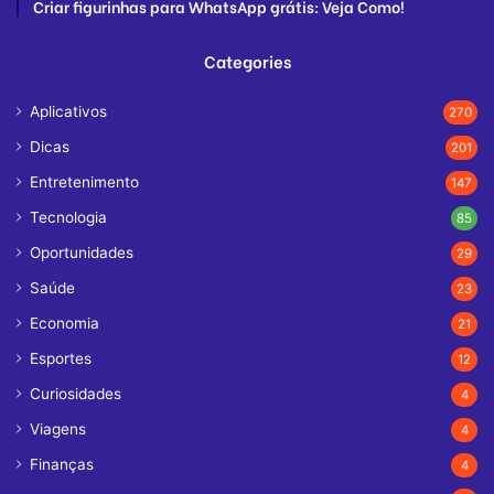
Criar figurinhas para WhatsApp grátis: Veja Como!
Categories
Aplicativos
270
Dicas
201
Entretenimento
147
Tecnologia
85
Oportunidades
29
Saúde
23
Economia
21
Esportes
12
Curiosidades
4
Viagens
4
Finanças
4