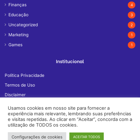
Finanças
4
Educação
3
Uncategorized
2
Marketing
1
Games
1
Institucional
Política Privacidade
Termos de Uso
Disclaimer
Quem Somos
Usamos cookies em nosso site para fornecer a
experiência mais relevante, lembrando suas preferências
Fale Conosco
e visitas repetidas. Ao clicar em “Aceitar”, concorda com a
utilização de TODOS os cookies.
Configurações de cookies
ACEITAR TODOS
© Copyright 2026, All Rights Reserved |
janelatech.com