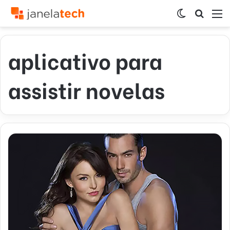
Switch
Procur
M
skin
por
aplicativo para
assistir novelas