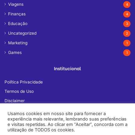
Viagens
4
Finanças
4
Educação
3
Uncategorized
2
Marketing
1
Games
1
Institucional
Política Privacidade
Termos de Uso
Disclaimer
Quem Somos
Usamos cookies em nosso site para fornecer a
experiência mais relevante, lembrando suas preferências
Fale Conosco
e visitas repetidas. Ao clicar em “Aceitar”, concorda com a
utilização de TODOS os cookies.