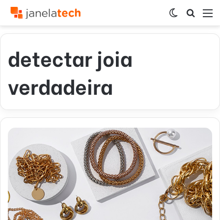
Switch
Procur
M
skin
por
detectar joia
verdadeira